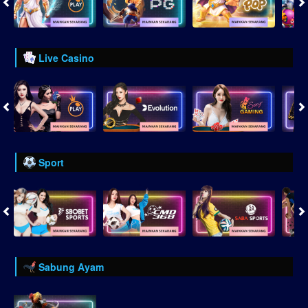
Live Casino
Sport
Sabung Ayam