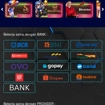
Bekerja sama dengan BANK :
Bekerja sama dengan PROVIDER :